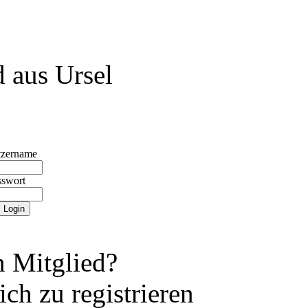
 aus Ursel
tzername
sswort
 Mitglied?
ch zu registrieren