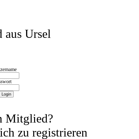
 aus Ursel
tzername
sswort
 Mitglied?
ch zu registrieren