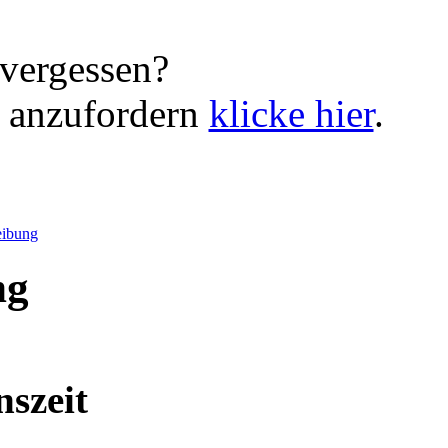
vergessen?
 anzufordern
klicke hier
.
eibung
ng
nszeit