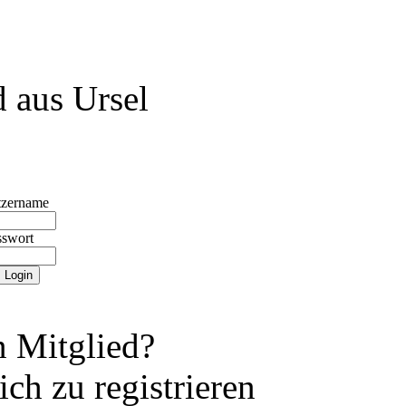
 aus Ursel
tzername
sswort
 Mitglied?
ch zu registrieren