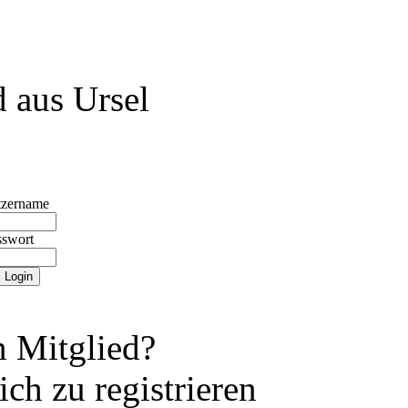
 aus Ursel
tzername
sswort
 Mitglied?
ch zu registrieren