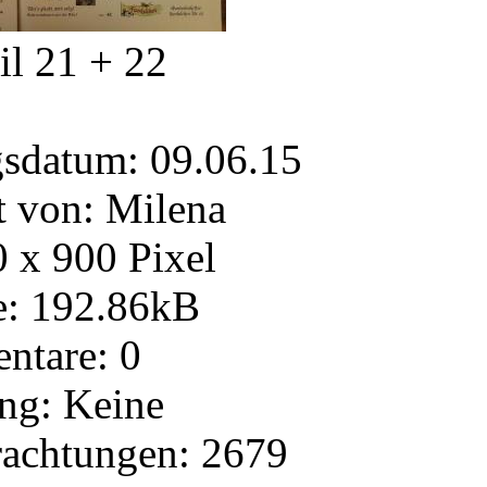
il 21 + 22
gsdatum: 09.06.15
 von: Milena
 x 900 Pixel
e: 192.86kB
tare: 0
ng: Keine
rachtungen: 2679