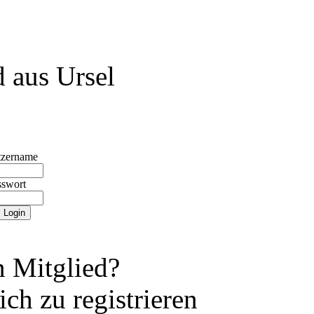
 aus Ursel
tzername
sswort
 Mitglied?
ch zu registrieren