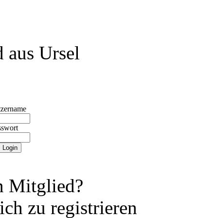
 aus Ursel
tzername
sswort
 Mitglied?
ch zu registrieren