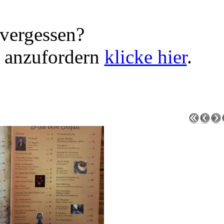
vergessen?
 anzufordern
klicke hier
.
e