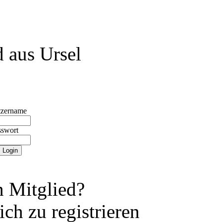
 aus Ursel
tzername
sswort
 Mitglied?
ch zu registrieren