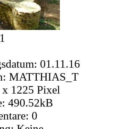
1
gsdatum: 01.11.16
on: MATTHIAS_T
x 1225 Pixel
e: 490.52kB
tare: 0
ng: Keine