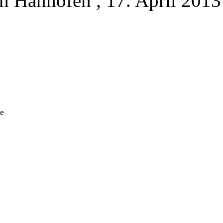
on Hanhofen
, 17. April 2013
he