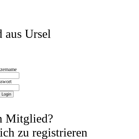
 aus Ursel
tzername
sswort
 Mitglied?
ch zu registrieren